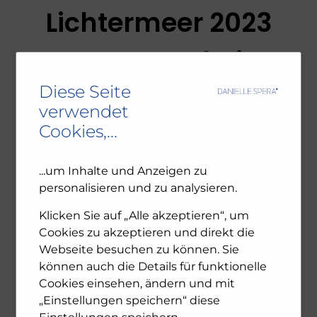
Lichtermeer 2023
– zu Gast bei
Diese Seite
puls24
verwendet
Cookies,...
3. NOVEMBER 2023
ALLGEMEIN
GEDENKEN
JUDENTUM
...um Inhalte und Anzeigen zu
SENDUNGEN
ZU GAST
personalisieren und zu analysieren.
Klicken Sie auf „Alle akzeptieren“, um
#yeswecare und die Israelitische
Cookies zu akzeptieren und direkt die
Kultusgemeinde veranstalteten am 2.
Webseite besuchen zu können. Sie
November unter dem Motto „bring them
können auch die Details für funktionelle
home“ ein Lichermeer. Über 20.000
Menschen waren trotz schlechtem Wetter
Cookies einsehen, ändern und mit
gekommen, um ein Zeichen der Solidarität
„Einstellungen speichern“ diese
auszudrücken, mit den Geiseln der Hammas,