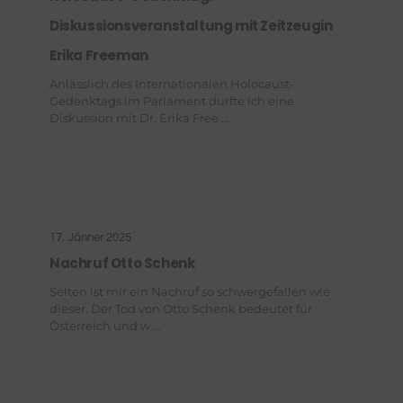
Diskussionsveranstaltung mit Zeitzeugin
Erika Freeman
Anlässlich des Internationalen Holocaust-
Gedenktags im Parlament durfte ich eine
Diskussion mit Dr. Erika Free ...
17. Jänner 2025
Nachruf Otto Schenk
Selten ist mir ein Nachruf so schwergefallen wie
dieser. Der Tod von Otto Schenk bedeutet für
Österreich und w ...