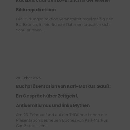
Rückblick auf den EU-Brunch in der Wiener
Bildungsdirektion
Die Bildungsdirektion veranstaltet regelmäßig den
EU-Brunch, in feierlichem Rahmen tauschen sich
Schülerinnen ...
28. Feber 2025
Buchpräsentation von Karl-Markus Gauß:
Ein Gespräch über Zeitgeist,
Antisemitismus und linke Mythen
Am 26. Februar fand auf der TriBühne Lehen die
Präsentation des neuen Buches von Karl-Markus
Gauß statt – ein ...