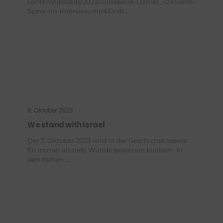
content/uploads/2023/10/Isabelle-Daniel_-Danielle-
Spera-im-Interview.mp4Es sti ...
9. Oktober 2023
We stand with Israel
Der 7. Oktober 2023 wird in der Geschichte Israels
für immer als tiefe Wunde bestehen bleiben. In
den frühen ...