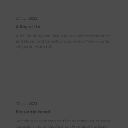
27. Juni 2023
A Boy´s Life
Auf Einladung von Morah (March of Remembrance
and Hope) und der Bildungsdirektion Wien durfte
ich gemeinsam mi ...
20. Juni 2023
Besuch in Israel
Seit einigen Monaten darf ich das Israel Museum in
Jerusalem durch die Austrian Friends of the Israel