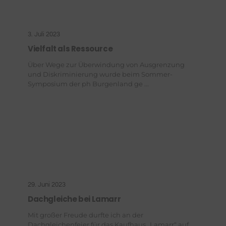
3. Juli 2023
Vielfalt als Ressource
Über Wege zur Überwindung von Ausgrenzung
und Diskriminierung wurde beim Sommer-
Symposium der ph Burgenland ge ...
29. Juni 2023
Dachgleiche bei Lamarr
Mit großer Freude durfte ich an der
Dachgleichenfeier für das Kaufhaus „Lamarr“ auf