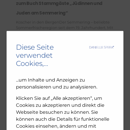
zum Buch Stammgäste „Jüdinnen und
Juden am Semmering“
Koscher in den BergenDer Semmering – beliebte
Sommerfrischeregion seit dem 19. Jahrhundert. Mit
jüdischen Gäst ...
Diese Seite
verwendet
Cookies,...
12. August 2024
„Die Welt ist nicht schwarz und weiß“-
...um Inhalte und Anzeigen zu
personalisieren und zu analysieren.
Beitrag im NU Magazin
Klicken Sie auf „Alle akzeptieren“, um
NUNU.at besuchen Christian Ultsch,
stellvertretender Chefredakteur der Tageszeitung
Cookies zu akzeptieren und direkt die
„Die Pre ...
Webseite besuchen zu können. Sie
können auch die Details für funktionelle
Cookies einsehen, ändern und mit