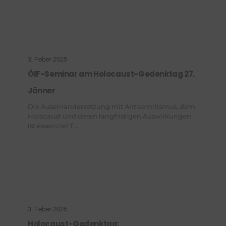
3. Feber 2025
ÖIF-Seminar am Holocaust-Gedenktag 27.
Jänner
Die Auseinandersetzung mit Antisemitismus, dem
Holocaust und deren langfristigen Auswirkungen
ist essenziell f ...
3. Feber 2025
Holocaust-Gedenktag: