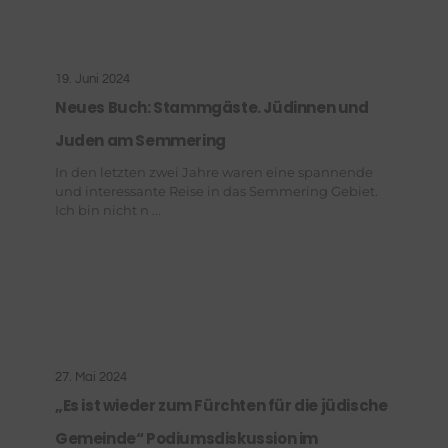
19. Juni 2024
Neues Buch: Stammgäste. Jüdinnen und
Juden am Semmering
In den letzten zwei Jahre waren eine spannende
und interessante Reise in das Semmering Gebiet.
Ich bin nicht n ...
27. Mai 2024
„Es ist wieder zum Fürchten für die jüdische
Gemeinde“ Podiumsdiskussion im