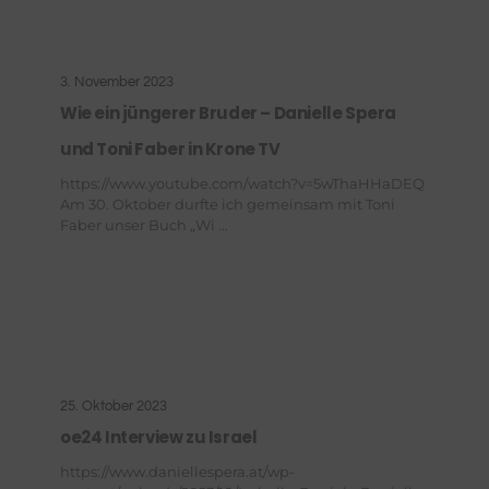
3. November 2023
Wie ein jüngerer Bruder – Danielle Spera
und Toni Faber in Krone TV
https://www.youtube.com/watch?v=5wThaHHaDEQ
Am 30. Oktober durfte ich gemeinsam mit Toni
Faber unser Buch „Wi ...
25. Oktober 2023
oe24 Interview zu Israel
https://www.daniellespera.at/wp-