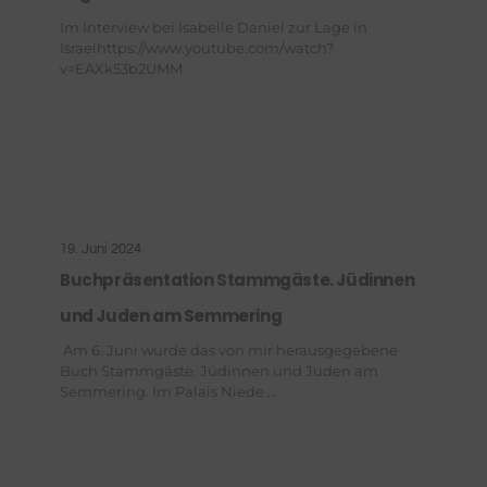
unsere rechtliche Verpflichtung.
Im Interview bei Isabelle Daniel zur Lage in
Israelhttps://www.youtube.com/watch?
v=EAXk53b2UMM
19. Juni 2024
Buchpräsentation Stammgäste. Jüdinnen
und Juden am Semmering
Am 6. Juni wurde das von mir herausgegebene
Buch Stammgäste. Jüdinnen und Juden am
Semmering. Im Palais Niede ...