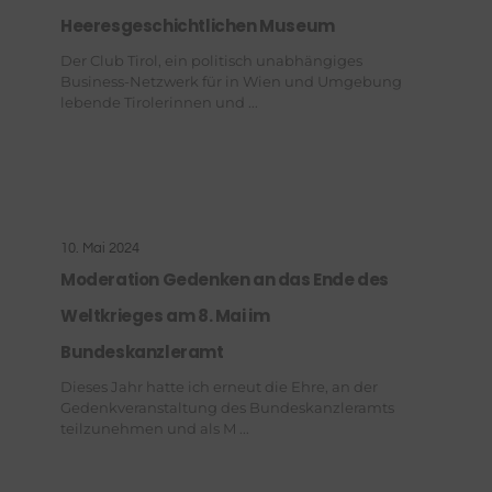
Heeresgeschichtlichen Museum
Der Club Tirol, ein politisch unabhängiges
Business-Netzwerk für in Wien und Umgebung
lebende Tirolerinnen und ...
10. Mai 2024
Moderation Gedenken an das Ende des
Weltkrieges am 8. Mai im
Bundeskanzleramt
Dieses Jahr hatte ich erneut die Ehre, an der
Gedenkveranstaltung des Bundeskanzleramts
teilzunehmen und als M ...