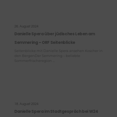
26. August 2024
Danielle Spera über jüdisches Leben am
Semmering – ORF Seitenblicke
Seitenblicke mit Danielle Spera ansehen Koscher in
den BergenDer Semmering – beliebte
Sommerfrischeregion ...
18. August 2024
Danielle Spera im Stadtgespräch bei W24