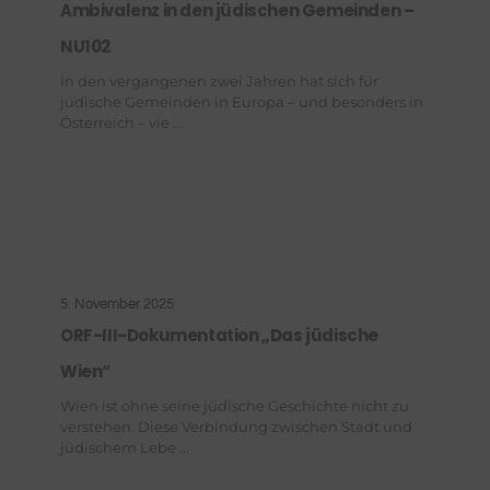
Ambivalenz in den jüdischen Gemeinden –
NU102
In den vergangenen zwei Jahren hat sich für
jüdische Gemeinden in Europa – und besonders in
Österreich – vie ...
5. November 2025
ORF-III-Dokumentation „Das jüdische
Wien“
Wien ist ohne seine jüdische Geschichte nicht zu
verstehen. Diese Verbindung zwischen Stadt und
jüdischem Lebe ...