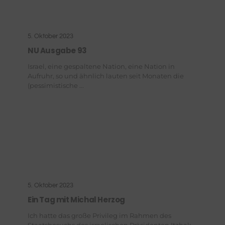
5. Oktober 2023
NU Ausgabe 93
Israel, eine gespaltene Nation, eine Nation in
Aufruhr, so und ähnlich lauten seit Monaten die
(pessimistische ...
5. Oktober 2023
Ein Tag mit Michal Herzog
Ich hatte das große Privileg im Rahmen des
Staatsbesuchs des israelischen Präsidenten Itzhak