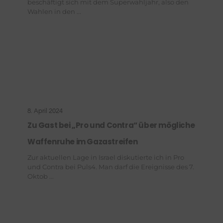
beschäftigt sich mit dem Superwahljahr, also den
Wahlen in den ...
8. April 2024
Zu Gast bei „Pro und Contra“ über mögliche
Waffenruhe im Gazastreifen
Zur aktuellen Lage in Israel diskutierte ich in Pro
und Contra bei Puls4. Man darf die Ereignisse des 7.
Oktob ...