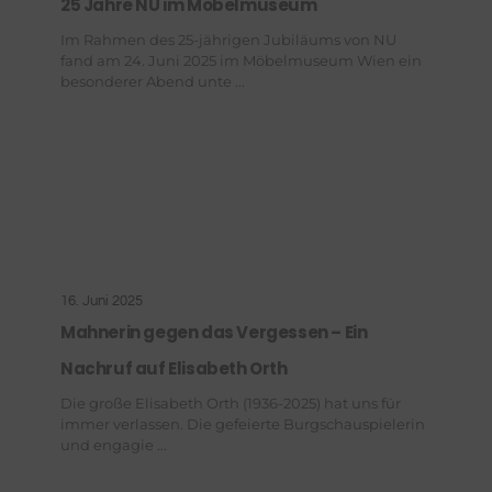
25 Jahre NU im Möbelmuseum
Im Rahmen des 25-jährigen Jubiläums von NU
fand am 24. Juni 2025 im Möbelmuseum Wien ein
besonderer Abend unte ...
16. Juni 2025
Mahnerin gegen das Vergessen – Ein
Nachruf auf Elisabeth Orth
Die große Elisabeth Orth (1936-2025) hat uns für
immer verlassen. Die gefeierte Burgschauspielerin
und engagie ...