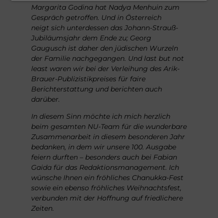
Margarita Godina hat Nadya
Menhuin zum
Dies ist zugleich unser
Gespräch getroffen. Und in Österreich
berechtigtes Interesse und erfüllt
neigt
sich unterdessen das Johann-Strauß-
unsere rechtliche Verpflichtung.
Jubiläumsjahr dem
Ende zu; Georg
Gaugusch ist daher den jüdischen Wurzeln
der Familie nachgegangen. Und last but not
least waren wir
bei der Verleihung des Arik-
Brauer-Publizistikpreises für
faire
Berichterstattung und berichten auch
darüber.
In diesem Sinn möchte ich mich herzlich
beim gesamten
NU-Team für die wunderbare
Zusammenarbeit in diesem
besonderen Jahr
bedanken, in dem wir unsere 100. Ausgabe
feiern durften – besonders auch bei Fabian
Gaida für das
Redaktionsmanagement. Ich
wünsche Ihnen ein fröhliches
Chanukka-Fest
sowie ein ebenso fröhliches Weihnachtsfest,
verbunden mit der Hoffnung auf friedlichere
Zeiten.