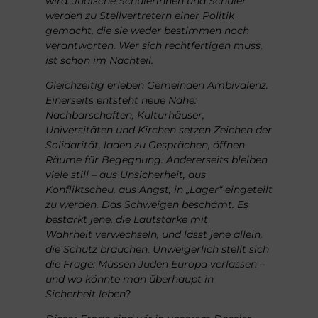
wird. Jüdische Schülerinnen und
Schüler
werden zu Stellvertretern einer Politik
gemacht, die
sie weder bestimmen noch
verantworten. Wer sich rechtfertigen
muss,
ist schon im Nachteil.
Gleichzeitig erleben Gemeinden Ambivalenz.
Einerseits
entsteht neue Nähe:
Nachbarschaften, Kulturhäuser,
Universitäten
und Kirchen setzen Zeichen der
Solidarität, laden zu
Gesprächen, öffnen
Räume für Begegnung. Andererseits
bleiben
viele still – aus Unsicherheit, aus
Konfliktscheu,
aus Angst, in „Lager“ eingeteilt
zu werden. Das Schweigen
beschämt. Es
bestärkt jene, die Lautstärke mit
Wahrheit
verwechseln, und lässt jene allein,
die Schutz brauchen.
Unweigerlich stellt sich
die Frage: Müssen Juden Europa
verlassen –
und wo könnte man überhaupt in
Sicherheit
leben?