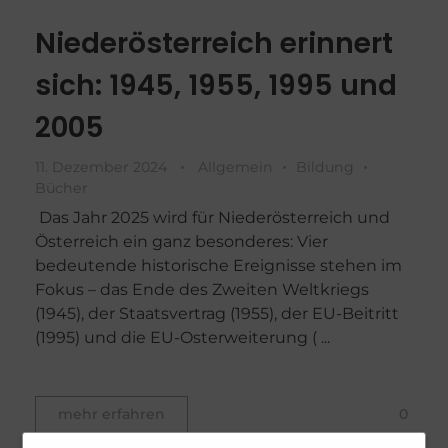
Niederösterreich erinnert
sich: 1945, 1955, 1995 und
2005
11. Dezember 2024
Allgemein
Bildung
Bücher
Das Jahr 2025 wird für Niederösterreich und
Österreich ein ganz besonderes: Vier
bedeutende historische Ereignisse stehen im
Fokus – das Ende des Zweiten Weltkriegs
(1945), der Staatsvertrag (1955), der EU-Beitritt
(1995) und die EU-Osterweiterung ( ...
0
mehr erfahren