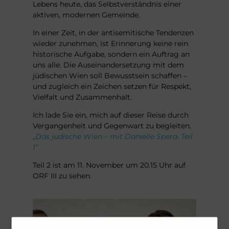
Lebens heute, das Selbstverständnis einer
aktiven, modernen Gemeinde.
In einer Zeit, in der antisemitische Tendenzen
wieder zunehmen, ist Erinnerung keine rein
historische Aufgabe, sondern ein Auftrag an
uns alle. Die Auseinandersetzung mit dem
jüdischen Wien soll Bewusstsein schaffen –
und zugleich ein Zeichen setzen für Respekt,
Vielfalt und Zusammenhalt.
Ich lade Sie ein, mich auf dieser Reise durch
Vergangenheit und Gegenwart zu begleiten.
„Das jüdische Wien – mit Danielle Spera. Teil
1“
Teil 2 ist am 11. November um 20.15 Uhr auf
ORF III zu sehen.