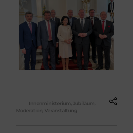
Tags:
Innenministerium
,
Jubiläum
,
Moderation
,
Veranstaltung