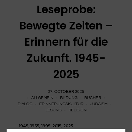
Leseprobe:
Bewegte Zeiten –
Erinnern für die
Zukunft. 1945-
2025
27. OCTOBER 2025
ALLGEMEIN
BILDUNG
BÜCHER
DIALOG
ERINNERUNGSKULTUR
JUDAISM
LESUNG
RELIGION
1945, 1955, 1995, 2015, 2025