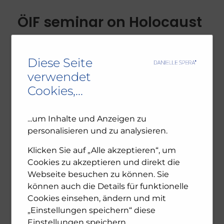
ÖIF seminar on Holocaust
Remembrance Day
January 27
Diese Seite
verwendet
3. February 2025
Allgemein
Bildung
Cookies,...
BUSINESS
Die Auseinandersetzung mit Antisemitismus,
...um Inhalte und Anzeigen zu
dem Holocaust und deren langfristigen
personalisieren und zu analysieren.
Auswirkungen ist essenziell für das
Verständnis der österreichischen Geschichte
Klicken Sie auf „Alle akzeptieren“, um
und die gesellschaftliche Aufklärung. Vor
Cookies zu akzeptieren und direkt die
diesem Hintergrund leitete ich am 23. Jänner
Webseite besuchen zu können. Sie
20 ...
können auch die Details für funktionelle
Cookies einsehen, ändern und mit
„Einstellungen speichern“ diese
0
more
Einstellungen speichern.