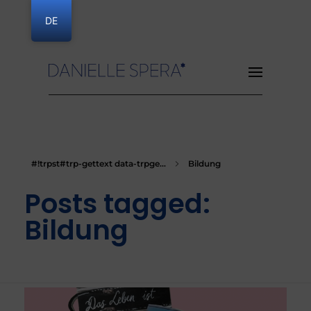
DE
Danielle Spera
#!trpst#trp-gettext data-trpge...
Bildung
Posts tagged:
Bildung