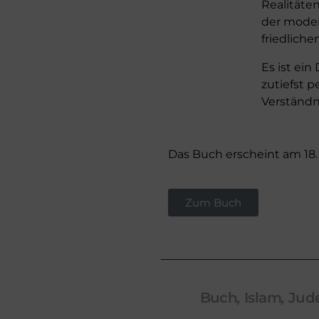
Realitäte
der moder
friedlich
Es ist ein
zutiefst 
Verständn
Das Buch erscheint am 18
Zum Buch
Tags:
Buch
,
Islam
,
Jud