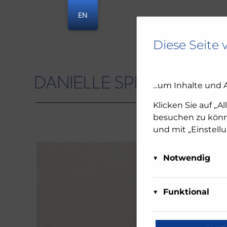
EN
Diese Seite 
...um Inhalte und 
Danielle Spera
Klicken Sie auf „A
besuchen zu könne
und mit „Einstell
Notwendig
Diese Cookies sind 
Matom
deaktiviert werden.
Funktional
Über Ma
oder Sie benachrich
Diese Cookies sind 
diese We
funktionieren. Die
reCAP
Daten a