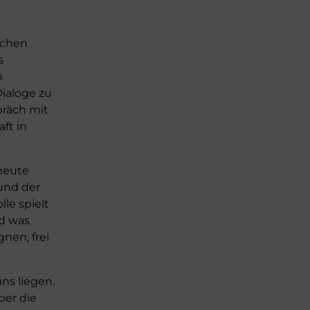
schen
s
n
Dialoge zu
präch mit
ft in
heute
 und der
le spielt
nd was
nen, frei
ns liegen.
ber die