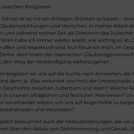
g zwischen Religionen
n Jahren ist es mir ein Anliegen, Brücken zu bauen – zwi
 Glaubensrichtungen und Menschen. In meiner Arbeit al
tin und während meiner Zeit als Direktorin des Jüdische
ien habe ich immer wieder erlebt, wie wichtig es ist, 
e offen und respektvoll sind. Nun freue ich mich, im Ges
Demir, dem Imam der Islamischen Glaubensgemeinscha
h, den Weg der Verständigung weiterzugehen.
 begeben wir uns auf die Suche nach Antworten, die 
 sind denn je: Was verbindet uns trotz der Unterschiede
n Geschichte zwischen Judentum und Islam? Welche Rol
e in unseren alltäglichen und festlichen Momenten? U
r voneinander wissen, um uns auf Augenhöhe zu begeg
erständnissen und Vorurteilen?
präch beleuchtet auch die Herausforderungen, die vor u
hen über den Abbau von Diskriminierung und Gewalt, ü