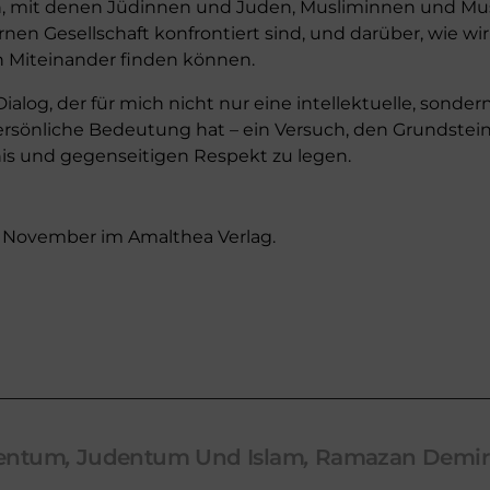
n, mit denen Jüdinnen und Juden, Musliminnen und Mu
nen Gesellschaft konfrontiert sind, und darüber, wie wi
en Miteinander finden können.
 Dialog, der für mich nicht nur eine intellektuelle, sonder
persönliche Bedeutung hat – ein Versuch, den Grundstein
is und gegenseitigen Respekt zu legen.
. November im Amalthea Verlag.
entum
,
Judentum Und Islam
,
Ramazan Demir