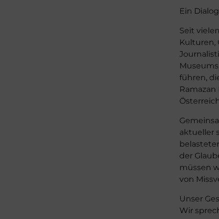
Ein Dialo
Seit viele
Kulturen,
Journalis
Museums W
führen, di
Ramazan 
Österreic
Gemeinsam
aktueller
belastete
der Glaub
müssen wi
von Missv
Unser Ges
Wir sprec