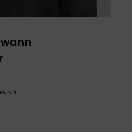
, wann
r
DENTUM