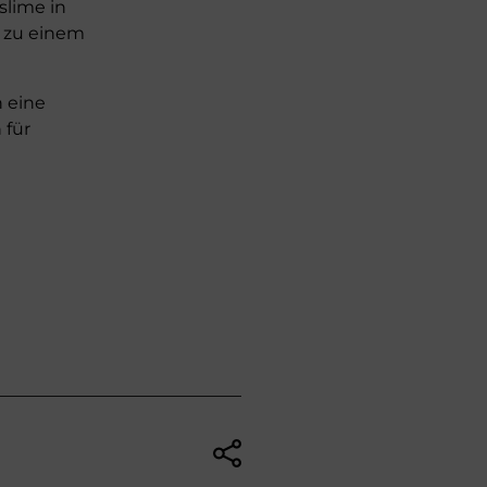
slime in
r zu einem
n eine
 für