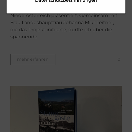
Datenschutzbestimmungen
herausgegebene Buch Stammgäste. Jüdinnen
erhöht die Sicherheit unserer
personenbezogenen Daten.
und Juden am Semmering. Im Palais
Webseite und SPAM für den User.
Niederösterreich präsentiert. Gemeinsam mit
Dies ist zugleich unser
Frau Landeshauptfrau Johanna Mikl-Leitner,
berechtigtes Interesse und erfüllt
die das Projekt initiierte, durfte ich über die
unsere rechtliche Verpflichtung.
spannende ...
0
mehr erfahren