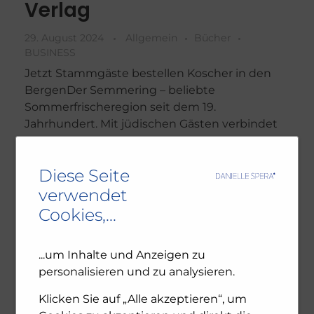
Verlag
29. August 2024
Allgemein
Bücher
BUSINESS
Jetzt Stammgäste bestellen Koscher in den
BergenDer Semmering – beliebte
Sommerfrischeregion seit dem 19.
Jahrhundert. Mit jüdischen Gästen verbindet
ihn eine lange Geschichte, die vom Mittelalter,
als Han ...
Diese Seite
verwendet
0
Cookies,...
mehr erfahren
...um Inhalte und Anzeigen zu
personalisieren und zu analysieren.
Klicken Sie auf „Alle akzeptieren“, um