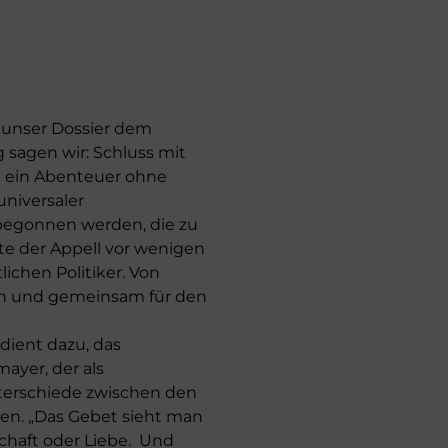
r unser Dossier dem
sagen wir: Schluss mit
st ein Abenteuer ohne
universaler
 begonnen werden, die zu
te der Appell vor wenigen
ichen Politiker. Von
hen und gemeinsam für den
ient dazu, das
ayer, der als
nterschiede zwischen den
hen. „Das Gebet sieht man
chaft oder Liebe. Und