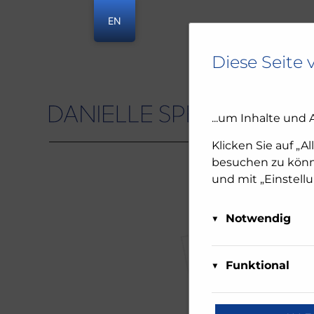
EN
Diese Seite 
...um Inhalte und 
Danielle Spera
Klicken Sie auf „A
besuchen zu könne
und mit „Einstell
Notwendig
Diese Cookies sind 
Matom
deaktiviert werden.
Funktional
Über Ma
oder Sie benachrich
Diese Cookies sind 
diese We
funktionieren. Die
reCAP
Daten a