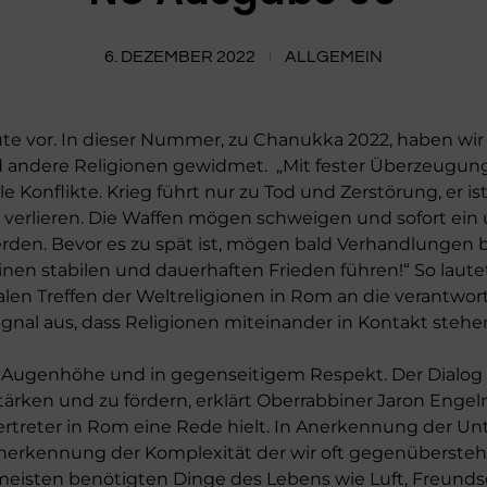
6. DEZEMBER 2022
ALLGEMEIN
ute vor. In dieser Nummer, zu Chanukka 2022, haben wi
ndere Religionen gewidmet. „Mit fester Überzeugung 
e Konflikte. Krieg führt nur zu Tod und Zerstörung, er i
e verlieren. Die Waffen mögen schweigen und sofort ein 
werden. Bevor es zu spät ist, mögen bald Verhandlungen
nen stabilen und dauerhaften Frieden führen!“ So laute
en Treffen der Weltreligionen in Rom an die verantwortl
ignal aus, dass Religionen miteinander in Kontakt ste
Augenhöhe und in gegenseitigem Respekt. Der Dialog d
tärken und zu fördern, erklärt Oberrabbiner Jaron Engelm
Vertreter in Rom eine Rede hielt. In Anerkennung der U
Anerkennung der Komplexität der wir oft gegenüberste
meisten benötigten Dinge des Lebens wie Luft, Freunds