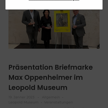
erhöht die Sicherheit unserer
personenbezogenen Daten.
Webseite und SPAM für den User.
Dies ist zugleich unser
berechtigtes Interesse und erfüllt
unsere rechtliche Verpflichtung.
Präsentation Briefmarke
Max Oppenheimer im
Leopold Museum
19. Jänner 2023
Allgemein
Leopold Museum
Veranstaltungen