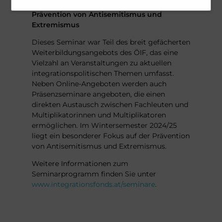
ÖIF-Seminarreihe: Strategien zur
Webseite und SPAM für den User.
Prävention von Antisemitismus und
Dies ist zugleich unser
Extremismus
berechtigtes Interesse und erfüllt
Dieses Seminar war Teil des breit gefächerten
unsere rechtliche Verpflichtung.
Weiterbildungsangebots des ÖIF, das eine
Vielzahl an Veranstaltungen zu aktuellen
integrationspolitischen Themen umfasst.
Neben Online-Angeboten werden auch
Präsenzseminare angeboten, die einen
direkten Austausch zwischen Fachleuten und
Multiplikatorinnen und Multiplikatoren
ermöglichen. Im Wintersemester 2024/25
liegt ein besonderer Fokus auf der Prävention
von Antisemitismus und Extremismus.
Weitere Informationen zum
Seminarprogramm finden Sie unter
www.integrationsfonds.at/seminare
.