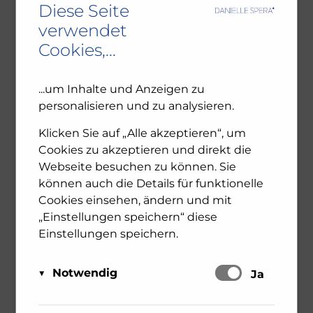
Diese Seite
Stammgäste. Jüdinnen
verwendet
und Juden am
Cookies,...
Semmering
...um Inhalte und Anzeigen zu
personalisieren und zu analysieren.
19. Juni 2024
Allgemein
Bücher
Judentum
Am 6. Juni wurde das von mir
Klicken Sie auf „Alle akzeptieren“, um
herausgegebene Buch Stammgäste. Jüdinnen
Cookies zu akzeptieren und direkt die
und Juden am Semmering. Im Palais
Webseite besuchen zu können. Sie
Niederösterreich präsentiert. Gemeinsam mit
können auch die Details für funktionelle
Frau Landeshauptfrau Johanna Mikl-Leitner,
Cookies einsehen, ändern und mit
die das Projekt initiierte, durfte ich über die
„Einstellungen speichern“ diese
spannende ...
Einstellungen speichern.
Notwendig
Schalten
Ja
0
mehr erfahren
Diese Cookies sind für das Funktionieren der