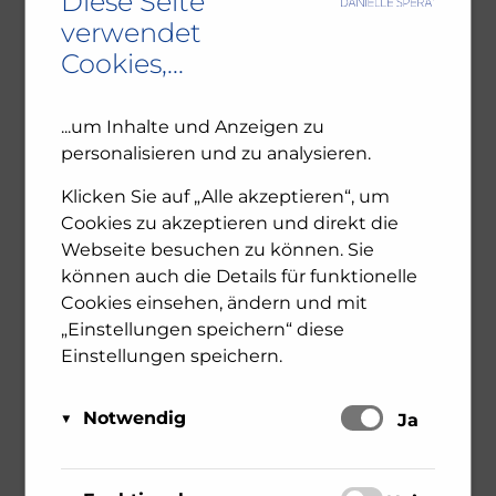
Diese Seite
Gespräch über Zeitgeist,
verwendet
Cookies,...
Antisemitismus und linke
Mythen
...um Inhalte und Anzeigen zu
personalisieren und zu analysieren.
28. Feber 2025
Allgemein
Bildung
Dialog
Klicken Sie auf „Alle akzeptieren“, um
Am 26. Februar fand auf der TriBühne Lehen
Cookies zu akzeptieren und direkt die
die Präsentation des neuen Buches von Karl-
Webseite besuchen zu können. Sie
Markus Gauß statt – ein Buch, das aktueller
können auch die Details für funktionelle
kaum sein könnte. Unter dem Eindruck des
Cookies einsehen, ändern und mit
Massakers vom 7. Oktober 2023 setzt sich Gauß
„Einstellungen speichern“ diese
mit der gesellschaftlichen und po ...
Einstellungen speichern.
0
Notwendig
mehr erfahren
Schalten
Ja
Diese Cookies sind für das Funktionieren der
Matomo