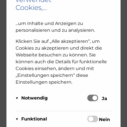
Cookies,...
...um Inhalte und Anzeigen zu
personalisieren und zu analysieren.
Klicken Sie auf „Alle akzeptieren“, um
Cookies zu akzeptieren und direkt die
Webseite besuchen zu können. Sie
können auch die Details für funktionelle
Cookies einsehen, ändern und mit
Abschied von Franz
„Einstellungen speichern“ diese
Leichter
Einstellungen speichern.
13. Juni 2023
Gedenken
Nachruf
Notwendig
Schalten
Ja
Wieder muss ich mich von einem lieben
Freund für immer verabschieden. Franz
Diese Cookies sind für das Funktionieren der
Matomo
Leichter, geb. 1930 in Wien, hat am 11. Juni 2023
Website erforderlich und können daher nicht
Funktional
Schalten
Nein
Über Matomo, ehemals Piwik,
diese Welt verlassen. Als Flüchtling kam Franz
deaktiviert werden. Sie können jedoch Ihren