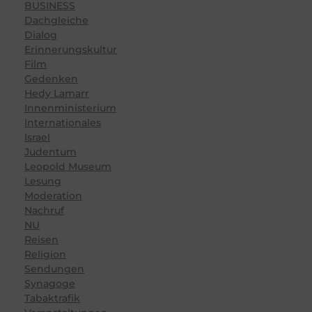
BUSINESS
Dachgleiche
Dialog
Erinnerungskultur
Film
Gedenken
Hedy Lamarr
Innenministerium
Internationales
Israel
Judentum
Leopold Museum
Lesung
Moderation
Nachruf
NU
Reisen
Religion
Sendungen
Synagoge
Tabaktrafik