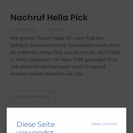
Nachruf Hella Pick
5. April 2024
Nachruf
Mit großer Trauer habe ich vom Tod der
britisch-österreichische Journalistin Hella Pick
ist erfahren. Hella Pick wurde am 24. April 1929
in Wien geboren. Im März 1939 gelangte Pick
mit einer Kindertransport nach England.
Immer wieder betonte sie, das ...
0
mehr erfahren
Diese Seite
verwendet