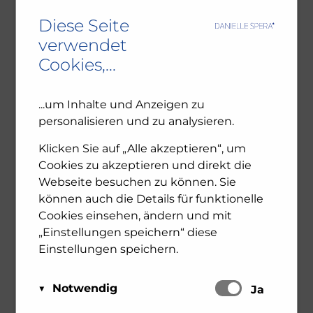
Chanukkah +
Diese Seite
verwendet
Weihnachten =
Cookies,...
Weihnukkah
...um Inhalte und Anzeigen zu
12. Dezember 2022
Allgemein
Ausstellungen
personalisieren und zu analysieren.
Der Dezember ist ein interreligiöser Monat:
Klicken Sie auf „Alle akzeptieren“, um
Von 18. bis 26. Dezember 2022 feiert das
Cookies zu akzeptieren und direkt die
Judentum das Lichterfest Chanukkah. Im
Webseite besuchen zu können. Sie
Andenken an das Lichtwunder nach dem
können auch die Details für funktionelle
Makkabäeraufstand im 2. Jahrhundert vor
Cookies einsehen, ändern und mit
Christus wird abends ein Kerzenleuchter
„Einstellungen speichern“ diese
entzündet ...
Einstellungen speichern.
Notwendig
0
Schalten
mehr erfahren
Ja