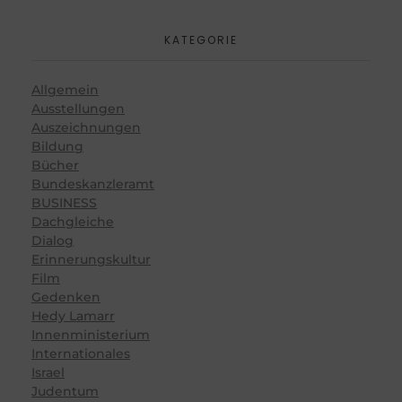
KATEGORIE
Allgemein
Ausstellungen
Auszeichnungen
Bildung
Bücher
Bundeskanzleramt
BUSINESS
Dachgleiche
Dialog
Erinnerungskultur
Film
Gedenken
Hedy Lamarr
Innenministerium
Internationales
Israel
Judentum