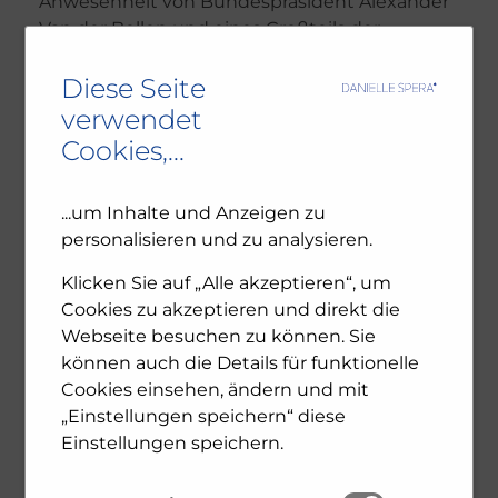
Anwesenheit von Bundespräsident Alexander
Van der Bellen und eines Großteils der
österreichischen Bundesregierung durfte ich
durch den Abend führen. Fünf Jahre lan ...
Diese Seite
verwendet
Cookies,...
0
mehr erfahren
...um Inhalte und Anzeigen zu
personalisieren und zu analysieren.
Klicken Sie auf „Alle akzeptieren“, um
Cookies zu akzeptieren und direkt die
Webseite besuchen zu können. Sie
können auch die Details für funktionelle
Cookies einsehen, ändern und mit
„Einstellungen speichern“ diese
Einstellungen speichern.