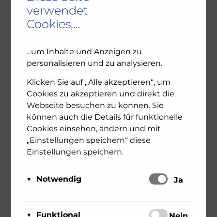
Danielle Spera und Toni
verwendet
Faber in Krone TV
Cookies,...
3. November 2023
Allgemein
Bücher
...um Inhalte und Anzeigen zu
Judentum
personalisieren und zu analysieren.
https://www.youtube.com/watch?
v=5wThaHHaDEQ Am 30. Oktober durfte ich
Klicken Sie auf „Alle akzeptieren“, um
gemeinsam mit Toni Faber unser Buch „Wie
Cookies zu akzeptieren und direkt die
ein jüngerer Bruder – Ein Gespräch über
Webseite besuchen zu können. Sie
Judentum und Christentum“ in Krone TV
können auch die Details für funktionelle
präsentieren. Wir setzen uns mit der
Cookies einsehen, ändern und mit
wechselvollen Geschichte der ...
„Einstellungen speichern“ diese
Einstellungen speichern.
0
mehr erfahren
Notwendig
Schalten
Ja
Diese Cookies sind für das Funktionieren der
Matomo
Website erforderlich und können daher nicht
Funktional
Schalten
Nein