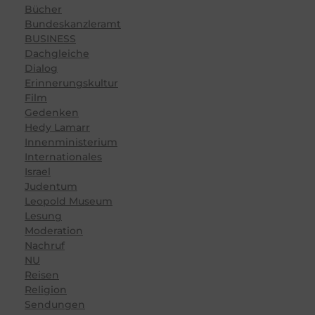
Bücher
Bundeskanzleramt
BUSINESS
Dachgleiche
Dialog
Erinnerungskultur
Film
Gedenken
Hedy Lamarr
Innenministerium
Internationales
Israel
Judentum
Leopold Museum
Lesung
Moderation
Nachruf
NU
Reisen
Religion
Sendungen