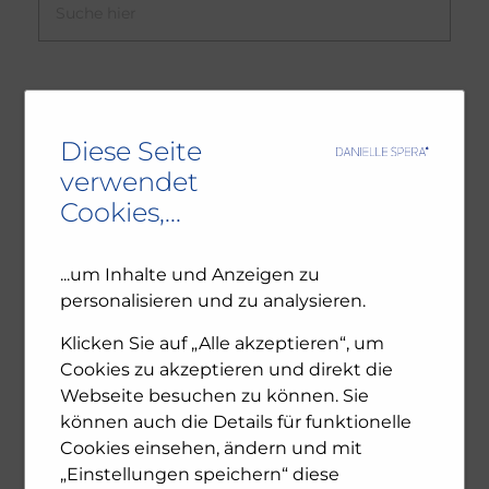
NEUESTE BEITRÄGE
Diese Seite
Ambivalenz in den jüdischen Gemeinden – NU102
verwendet
Cookies,...
ORF-III-Dokumentation „Das jüdische Wien“
Leseprobe: Bewegte Zeiten – Erinnern für die
Zukunft. 1945-2025
...um Inhalte und Anzeigen zu
personalisieren und zu analysieren.
Klicken Sie auf „Alle akzeptieren“, um
ARCHIV
Cookies zu akzeptieren und direkt die
Webseite besuchen zu können. Sie
Dezember 2025
können auch die Details für funktionelle
November 2025
Cookies einsehen, ändern und mit
Oktober 2025
„Einstellungen speichern“ diese
Juli 2025