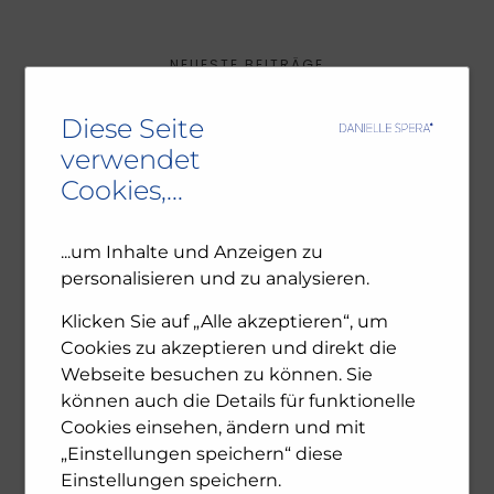
NEUESTE BEITRÄGE
Diese Seite
Ambivalenz in den jüdischen Gemeinden – NU102
verwendet
ORF-III-Dokumentation „Das jüdische Wien“
Cookies,...
Leseprobe: Bewegte Zeiten – Erinnern für die
Zukunft. 1945-2025
...um Inhalte und Anzeigen zu
personalisieren und zu analysieren.
ARCHIV
Klicken Sie auf „Alle akzeptieren“, um
Cookies zu akzeptieren und direkt die
Dezember 2025
Webseite besuchen zu können. Sie
November 2025
können auch die Details für funktionelle
Oktober 2025
Cookies einsehen, ändern und mit
Juli 2025
„Einstellungen speichern“ diese
Juni 2025
April 2025
Einstellungen speichern.