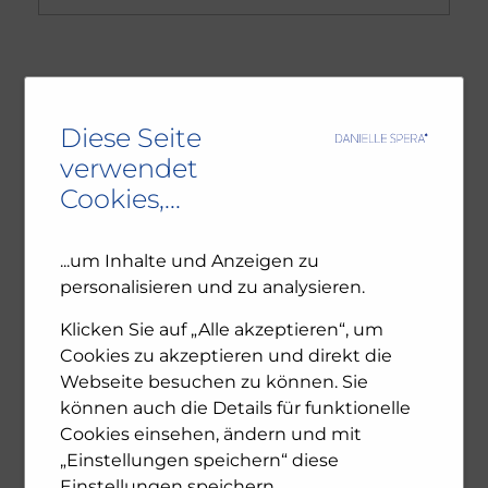
NEUESTE BEITRÄGE
Diese Seite
Ambivalenz in den jüdischen Gemeinden – NU102
verwendet
ORF-III-Dokumentation „Das jüdische Wien“
Cookies,...
Leseprobe: Bewegte Zeiten – Erinnern für die
Zukunft. 1945-2025
...um Inhalte und Anzeigen zu
personalisieren und zu analysieren.
ARCHIV
Klicken Sie auf „Alle akzeptieren“, um
Cookies zu akzeptieren und direkt die
Dezember 2025
Webseite besuchen zu können. Sie
November 2025
können auch die Details für funktionelle
Oktober 2025
Cookies einsehen, ändern und mit
Juli 2025
„Einstellungen speichern“ diese
Juni 2025
Einstellungen speichern.