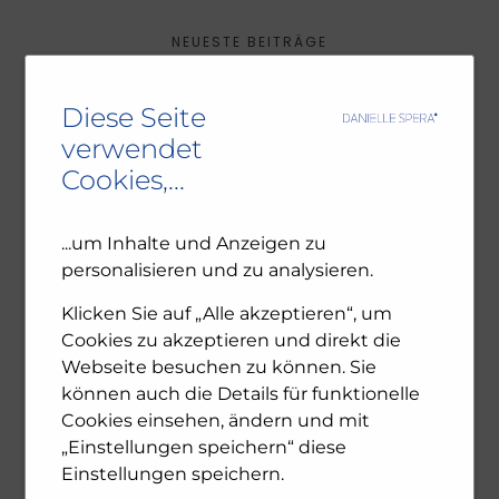
NEUESTE BEITRÄGE
Ambivalenz in den jüdischen Gemeinden – NU102
Diese Seite
ORF-III-Dokumentation „Das jüdische Wien“
verwendet
Leseprobe: Bewegte Zeiten – Erinnern für die
Cookies,...
Zukunft. 1945-2025
...um Inhalte und Anzeigen zu
personalisieren und zu analysieren.
ARCHIV
Klicken Sie auf „Alle akzeptieren“, um
Cookies zu akzeptieren und direkt die
Dezember 2025
November 2025
Webseite besuchen zu können. Sie
Oktober 2025
können auch die Details für funktionelle
Juli 2025
Cookies einsehen, ändern und mit
Juni 2025
„Einstellungen speichern“ diese
April 2025
Einstellungen speichern.
Feber 2025