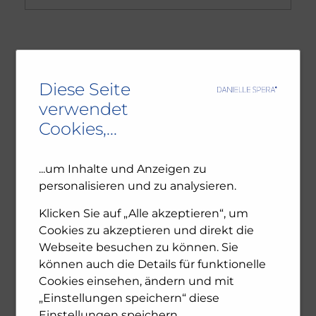
NEUESTE BEITRÄGE
Diese Seite
Ambivalenz in den jüdischen Gemeinden – NU102
verwendet
ORF-III-Dokumentation „Das jüdische Wien“
Cookies,...
Leseprobe: Bewegte Zeiten – Erinnern für die
Zukunft. 1945-2025
...um Inhalte und Anzeigen zu
personalisieren und zu analysieren.
ARCHIV
Klicken Sie auf „Alle akzeptieren“, um
Cookies zu akzeptieren und direkt die
Dezember 2025
Webseite besuchen zu können. Sie
November 2025
können auch die Details für funktionelle
Oktober 2025
Cookies einsehen, ändern und mit
Juli 2025
„Einstellungen speichern“ diese
Juni 2025
Einstellungen speichern.