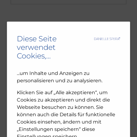
NEUESTE BEITRÄGE
Diese Seite
Ambivalenz in den jüdischen Gemeinden – NU102
verwendet
ORF-III-Dokumentation „Das jüdische Wien“
Cookies,...
Leseprobe: Bewegte Zeiten – Erinnern für die
Zukunft. 1945-2025
...um Inhalte und Anzeigen zu
personalisieren und zu analysieren.
ARCHIV
Klicken Sie auf „Alle akzeptieren“, um
Cookies zu akzeptieren und direkt die
Dezember 2025
Webseite besuchen zu können. Sie
November 2025
können auch die Details für funktionelle
Oktober 2025
Cookies einsehen, ändern und mit
Juli 2025
„Einstellungen speichern“ diese
Juni 2025
Einstellungen speichern.