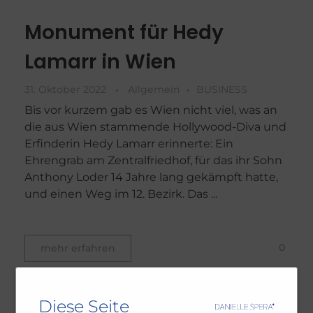
Monument für Hedy
Lamarr in Wien
31. Oktober 2022
Allgemein
BUSINESS
Bis vor kurzem gab es Wien nicht viel, was an
die aus Wien stammende Hollywood-Diva und
Erfinderin Hedy Lamarr erinnerte: Ein
Ehrengrab am Zentralfriedhof, für das ihr Sohn
Anthony Loder 14 Jahre lang gekämpft hatte,
und einen Weg im 12. Bezirk. Das ...
0
mehr erfahren
Diese Seite