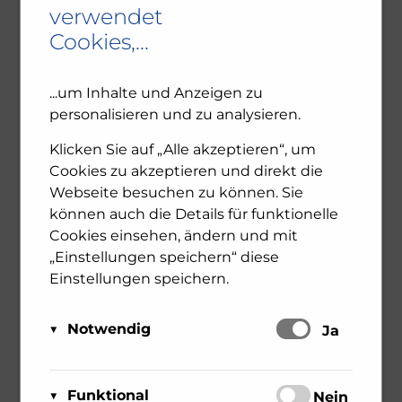
verwendet
Cookies,...
SUCHEN
...um Inhalte und Anzeigen zu
personalisieren und zu analysieren.
Klicken Sie auf „Alle akzeptieren“, um
Cookies zu akzeptieren und direkt die
Webseite besuchen zu können. Sie
können auch die Details für funktionelle
NEUESTE BEITRÄGE
Cookies einsehen, ändern und mit
„Einstellungen speichern“ diese
Einstellungen speichern.
Ambivalenz in den jüdischen Gemeinden – NU102
ORF-III-Dokumentation „Das jüdische Wien“
Notwendig
Schalten
Ja
Leseprobe: Bewegte Zeiten – Erinnern für die
Zukunft. 1945-2025
Diese Cookies sind für das Funktionieren der
Matomo
Website erforderlich und können daher nicht
Funktional
Schalten
Nein