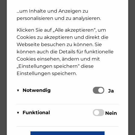
...um Inhalte und Anzeigen zu
personalisieren und zu analysieren.
Klicken Sie auf „Alle akzeptieren“, um
Cookies zu akzeptieren und direkt die
Webseite besuchen zu können. Sie
können auch die Details für funktionelle
Cookies einsehen, ändern und mit
„Einstellungen speichern“ diese
Einstellungen speichern.
Notwendig
Schalten
Ja
Buchpräsentation
Diese Cookies sind für das Funktionieren der
Matomo
Website erforderlich und können daher nicht
Funktional
Schalten
Nein
Stammgäste. Jüdinnen
Über Matomo, ehemals Piwik,
deaktiviert werden. Sie können jedoch Ihren
wird die notwendige
Browser so einstellen, dass er diese Cookies
Diese Cookies sind für weitere Services
und Juden am
Beobachtung und Webanalytik
reCAPTCHA
blockiert oder Sie benachrichtigt, aber einige
unserer Webseite erforderlich.