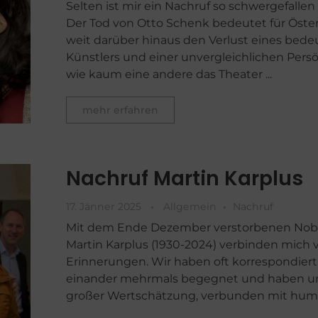
Selten ist mir ein Nachruf so schwergefallen 
Der Tod von Otto Schenk bedeutet für Öste
weit darüber hinaus den Verlust eines bed
Künstlers und einer unvergleichlichen Persön
wie kaum eine andere das Theater ...
mehr erfahren
Nachruf Martin Karplus
17. Jänner 2025
Allgemein
Nachruf
Mit dem Ende Dezember verstorbenen Nobe
Martin Karplus (1930-2024) verbinden mich v
Erinnerungen. Wir haben oft korrespondiert,
einander mehrmals begegnet und haben u
großer Wertschätzung, verbunden mit humor