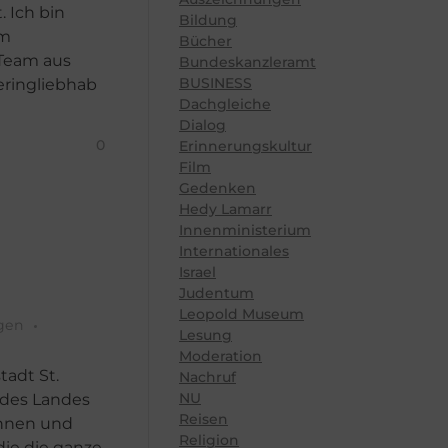
 Ich bin
Bildung
um
Bücher
 Team aus
Bundeskanzleramt
BUSINESS
eringliebhab
Dachgleiche
Dialog
0
Erinnerungskultur
Film
Gedenken
Hedy Lamarr
Innenministerium
Internationales
Israel
Judentum
Leopold Museum
gen
Lesung
Moderation
tadt St.
Nachruf
NU
 des Landes
Reisen
innen und
Religion
die die ganze