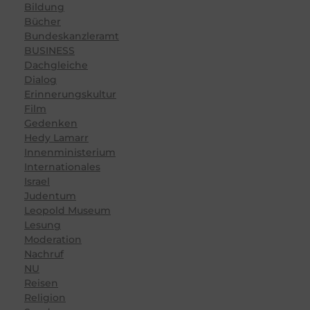
Bildung
Bücher
Bundeskanzleramt
BUSINESS
Dachgleiche
Dialog
Erinnerungskultur
Film
Gedenken
Hedy Lamarr
Innenministerium
Internationales
Israel
Judentum
Leopold Museum
Lesung
Moderation
Nachruf
NU
Reisen
Religion