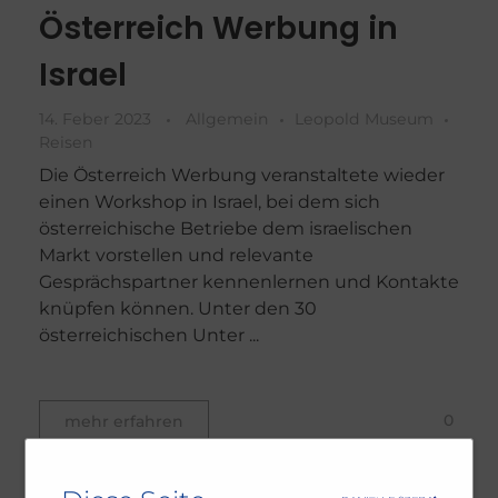
Österreich Werbung in
Israel
14. Feber 2023
Allgemein
Leopold Museum
Reisen
Die Österreich Werbung veranstaltete wieder
einen Workshop in Israel, bei dem sich
österreichische Betriebe dem israelischen
Markt vorstellen und relevante
Gesprächspartner kennenlernen und Kontakte
knüpfen können. Unter den 30
österreichischen Unter ...
0
mehr erfahren