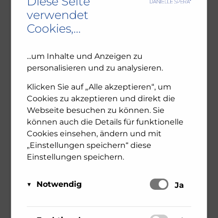
Diese Seite
verwendet
Cookies,...
...um Inhalte und Anzeigen zu
SUCHEN
personalisieren und zu analysieren.
Klicken Sie auf „Alle akzeptieren“, um
Cookies zu akzeptieren und direkt die
Webseite besuchen zu können. Sie
können auch die Details für funktionelle
Cookies einsehen, ändern und mit
NEUESTE BEITRÄGE
„Einstellungen speichern“ diese
Einstellungen speichern.
Ambivalenz in den jüdischen Gemeinden – NU102
ORF-III-Dokumentation „Das jüdische Wien“
Notwendig
Schalten
Ja
Leseprobe: Bewegte Zeiten – Erinnern für die
Zukunft. 1945-2025
Diese Cookies sind für das Funktionieren der
Matomo