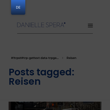
DE
Danielle Spera
#!trpst#trp-gettext data-trpge...
Reisen
Posts tagged:
Reisen