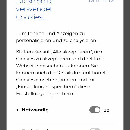
Diese Seite
verwendet
Cookies,...
...um Inhalte und Anzeigen zu
SUCHEN
personalisieren und zu analysieren.
Klicken Sie auf „Alle akzeptieren“, um
Cookies zu akzeptieren und direkt die
Webseite besuchen zu können. Sie
können auch die Details für funktionelle
Cookies einsehen, ändern und mit
RECENT POSTS
„Einstellungen speichern“ diese
Einstellungen speichern.
Ambivalenz in den jüdischen Gemeinden – NU102
ORF-III-Dokumentation „Das jüdische Wien“
Notwendig
Schalten
Ja
Leseprobe: Bewegte Zeiten – Erinnern für die
Zukunft. 1945-2025
Diese Cookies sind für das Funktionieren der
Matomo