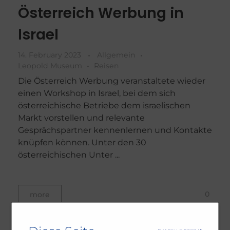
Österreich Werbung in
Israel
14. February 2023
Allgemein
Leopold Museum
Reisen
Die Österreich Werbung veranstaltete wieder
einen Workshop in Israel, bei dem sich
österreichische Betriebe dem israelischen
Markt vorstellen und relevante
Gesprächspartner kennenlernen und Kontakte
knüpfen können. Unter den 30
österreichischen Unter ...
0
more