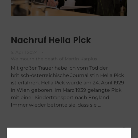
Nachruf Hella Pick
5. April 2024
We mourn the death of Martin Karplus
Mit großer Trauer habe ich vom Tod der
britisch-österreichische Journalistin Hella Pick
ist erfahren. Hella Pick wurde am 24. April 1929
in Wien geboren. Im März 1939 gelangte Pick
mit einer Kindertransport nach England.
Immer wieder betonte sie, dass sie ...
0
more