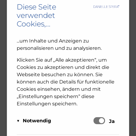
Diese Seite
verwendet
Cookies,...
...um Inhalte und Anzeigen zu
SUCHEN
personalisieren und zu analysieren.
Klicken Sie auf „Alle akzeptieren“, um
Cookies zu akzeptieren und direkt die
Webseite besuchen zu können. Sie
können auch die Details für funktionelle
Cookies einsehen, ändern und mit
„Einstellungen speichern“ diese
RECENT POSTS
Einstellungen speichern.
Ambivalenz in den jüdischen Gemeinden – NU102
Notwendig
Schalten
Ja
ORF-III-Dokumentation „Das jüdische Wien“
Leseprobe: Bewegte Zeiten – Erinnern für die
Diese Cookies sind für das Funktionieren der