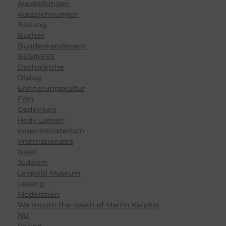
Ausstellungen
Auszeichnungen
Bildung
Bücher
Bundeskanzleramt
BUSINESS
Dachgleiche
Dialog
Erinnerungskultur
Film
Gedenken
Hedy Lamarr
Innenministerium
Internationales
Israel
Judaism
Leopold Museum
Lesung
Moderation
We mourn the death of Martin Karplus
NU