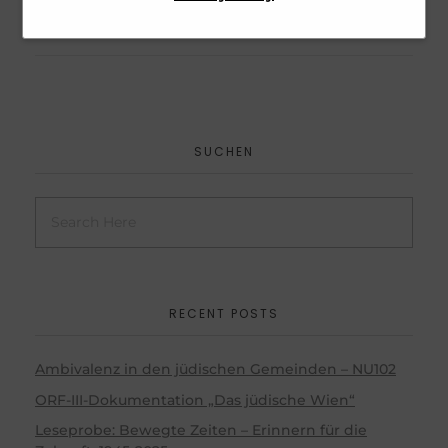
erhöht die Sicherheit unserer
personenbezogenen Daten.
Webseite und SPAM für den User.
Dies ist zugleich unser
berechtigtes Interesse und erfüllt
unsere rechtliche Verpflichtung.
SUCHEN
RECENT POSTS
Ambivalenz in den jüdischen Gemeinden – NU102
ORF-III-Dokumentation „Das jüdische Wien“
Leseprobe: Bewegte Zeiten – Erinnern für die