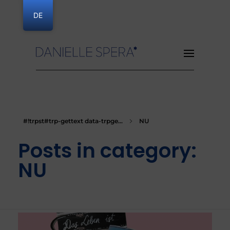
DE
Danielle Spera
#!trpst#trp-gettext data-trpge...
NU
Posts in category:
NU