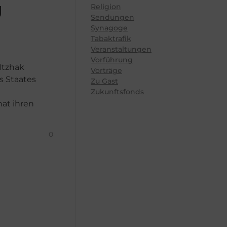
g
Religion
Sendungen
Synagoge
Tabaktrafik
Veranstaltungen
Vorführung
Itzhak
Vorträge
s Staates
Zu Gast
Zukunftsfonds
hat ihren
0