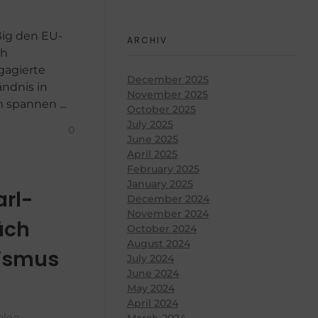
ßig den EU-
ARCHIV
ch
gagierte
December 2025
ndnis in
November 2025
 spannen ...
October 2025
July 2025
0
June 2025
April 2025
February 2025
January 2025
arl-
December 2024
November 2024
äch
October 2024
August 2024
tismus
July 2024
June 2024
May 2024
April 2024
alog
March 2024