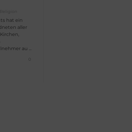
Religion
ts hat ein
neten aller
 Kirchen,
n
nehmer au ...
0