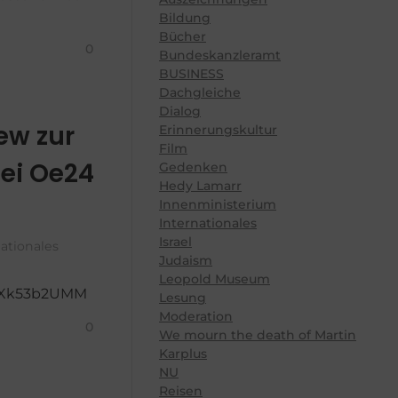
Bildung
Bücher
0
Bundeskanzleramt
BUSINESS
Dachgleiche
Dialog
ew zur
Erinnerungskultur
Film
bei Oe24
Gedenken
Hedy Lamarr
Innenministerium
Internationales
Israel
nationales
Judaism
Leopold Museum
EAXk53b2UMM
Lesung
Moderation
0
We mourn the death of Martin
Karplus
NU
Reisen