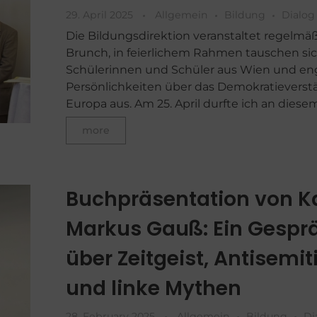
29. April 2025
Allgemein
Bildung
Dialog
Die Bildungsdirektion veranstaltet regelmä
Brunch, in feierlichem Rahmen tauschen si
Schülerinnen und Schüler aus Wien und en
Persönlichkeiten über das Demokratieverstä
Europa aus. Am 25. April durfte ich an diesem
more
Buchpräsentation von K
Markus Gauß: Ein Gespr
über Zeitgeist, Antisemi
und linke Mythen
28. February 2025
Allgemein
Bildung
Di