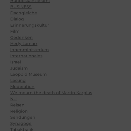
Bundeskanzleramt
BUSINESS
Dachgleiche
Dialog
Erinnerungskultur
Film
Gedenken
Hedy Lamarr
Innenministerium
Internationales
Israel
Judaism
Leopold Museum
Lesung
Moderation
We mourn the death of Martin Karplus
NU
Reisen
Religion
Sendungen
Synagoge
Tabaktrafik