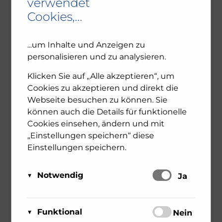
verwendet
vorzustellen. Zu dem interreligiösen Dialog
Cookies,...
waren die Schulleit ...
...um Inhalte und Anzeigen zu
0
more
personalisieren und zu analysieren.
Klicken Sie auf „Alle akzeptieren“, um
Cookies zu akzeptieren und direkt die
Webseite besuchen zu können. Sie
können auch die Details für funktionelle
Cookies einsehen, ändern und mit
„Einstellungen speichern“ diese
Einstellungen speichern.
Notwendig
Schalten
Ja
Diese Cookies sind für das Funktionieren der
Matomo
Website erforderlich und können daher nicht
Funktional
Schalten
Nein
Über Matomo, ehemals Piwik,