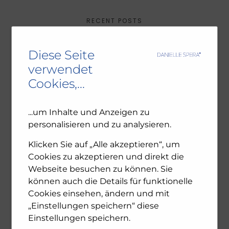
RECENT POSTS
Ambivalenz in den jüdischen Gemeinden – NU102
Diese Seite
ORF-III-Dokumentation „Das jüdische Wien“
verwendet
Leseprobe: Bewegte Zeiten – Erinnern für die
Cookies,...
Zukunft. 1945-2025
...um Inhalte und Anzeigen zu
personalisieren und zu analysieren.
ARCHIV
Klicken Sie auf „Alle akzeptieren“, um
Cookies zu akzeptieren und direkt die
December 2025
Webseite besuchen zu können. Sie
November 2025
October 2025
können auch die Details für funktionelle
July 2025
Cookies einsehen, ändern und mit
June 2025
„Einstellungen speichern“ diese
April 2025
Einstellungen speichern.
February 2025