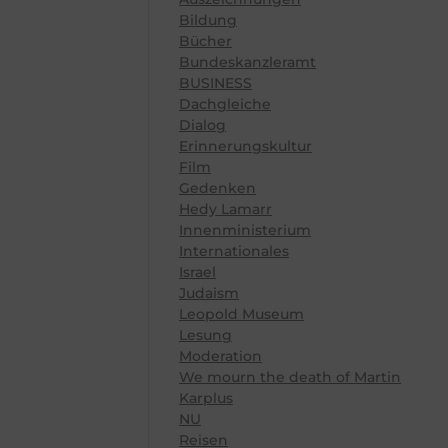
Bildung
Bücher
Bundeskanzleramt
BUSINESS
Dachgleiche
Dialog
Erinnerungskultur
Film
Gedenken
Hedy Lamarr
Innenministerium
Internationales
Israel
Judaism
Leopold Museum
Lesung
Moderation
We mourn the death of Martin
Karplus
NU
Reisen