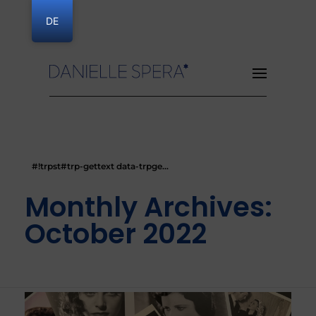
DE
Danielle Spera
#!trpst#trp-gettext data-trpge...
Monthly Archives:
October 2022