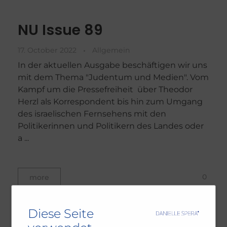
NU Issue 89
17. October 2022
Allgemein
In der aktuellen Ausgabe beschäftigen wir uns
mit dem Thema "Judentum und Medien". Vom
Kampf um die Pressefreiheit über Theodor
Herzl als Korrespondent bis hin zum Umgang
des israelischen Fernsehens mit den
Politikerinnen und Politikern des Landes oder
a ...
0
more
Diese Seite