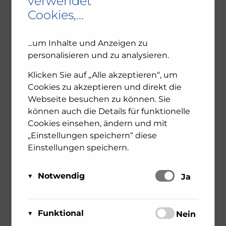
verwendet
Cookies,...
...um Inhalte und Anzeigen zu
personalisieren und zu analysieren.
Klicken Sie auf „Alle akzeptieren“, um
Cookies zu akzeptieren und direkt die
Webseite besuchen zu können. Sie
können auch die Details für funktionelle
Cookies einsehen, ändern und mit
„Einstellungen speichern“ diese
Hermann Nitsch
Einstellungen speichern.
11. October 2022
Allgemein
Notwendig
Hermann Nitsch. Leben und Arbeit. In diesem
Schalten
Ja
Buch, das Ende 2022 in einer englischen
Diese Cookies sind für das Funktionieren der
Ausgabe erscheinen wird, habe ich in vielen
Matomo
Website erforderlich und können daher nicht
Gesprächen mit dem wichtigen
Funktional
Schalten
Nein
Über Matomo, ehemals Piwik,
deaktiviert werden. Sie können jedoch Ihren
österreichischen Aktionskünstler sein Oeuvre