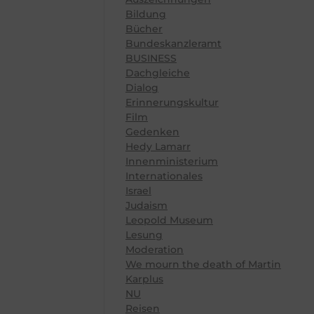
Bildung
Bücher
Bundeskanzleramt
BUSINESS
Dachgleiche
Dialog
Erinnerungskultur
Film
Gedenken
Hedy Lamarr
Innenministerium
Internationales
Israel
Judaism
Leopold Museum
Lesung
Moderation
We mourn the death of Martin
Karplus
NU
Reisen