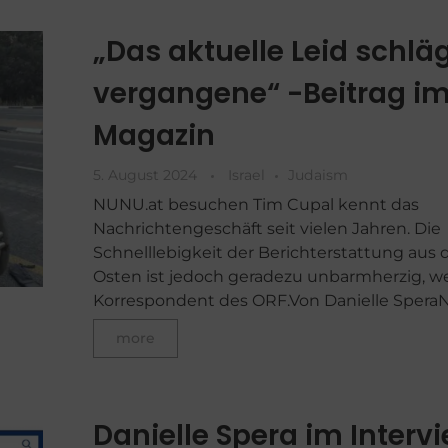
„Das aktuelle Leid schlä
vergangene“ -Beitrag i
Magazin
5. August 2024
Israel
Judaism
NUNU.at besuchen Tim Cupal kennt das
Nachrichtengeschäft seit vielen Jahren. Die
Schnelllebigkeit der Berichterstattung au
Osten ist jedoch geradezu unbarmherzig, wei
Korrespondent des ORF.Von Danielle SperaNU
more
Danielle Spera im Intervi