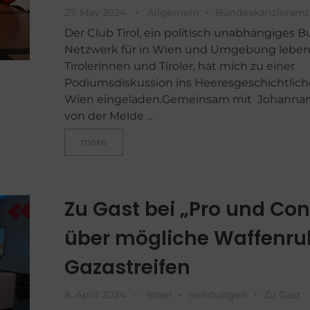
27. May 2024
Allgemein
Bundeskanzleramt
Der Club Tirol, ein politisch unabhängiges B
Netzwerk für in Wien und Umgebung lebe
Tirolerinnen und Tiroler, hat mich zu einer
Podiumsdiskussion ins Heeresgeschichtli
Wien eingeladen.Gemeinsam mit Johanna
von der Melde ...
more
Zu Gast bei „Pro und Con
über mögliche Waffenru
Gazastreifen
8. April 2024
Israel
Sendungen
Zu Gast