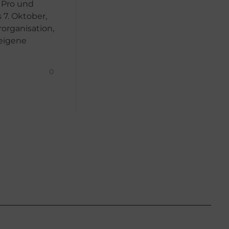
n Pro und
 7. Oktober,
rorganisation,
 eigene
0