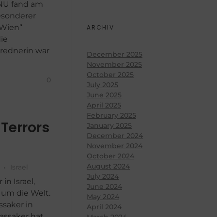
 NU fand am
esonderer
 Wien“
ARCHIV
die
trednerin war
December 2025
November 2025
October 2025
0
July 2025
June 2025
April 2025
February 2025
Terrors
January 2025
December 2024
November 2024
October 2024
August 2024
Israel
July 2024
in Israel,
June 2024
 um die Welt.
May 2024
ssaker in
April 2024
assaker hat
March 2024