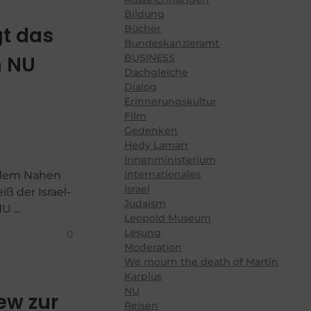
Bildung
Bücher
gt das
Bundeskanzleramt
BUSINESS
m NU
Dachgleiche
Dialog
Erinnerungskultur
Film
Gedenken
Hedy Lamarr
Innenministerium
Internationales
s dem Nahen
Israel
ß der Israel-
Judaism
 ...
Leopold Museum
Lesung
0
Moderation
We mourn the death of Martin
Karplus
NU
ew zur
Reisen