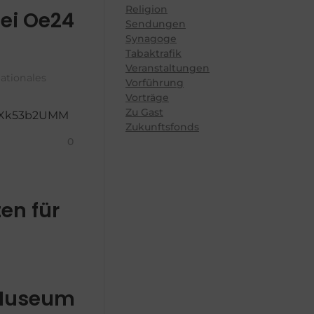
Religion
bei Oe24
Sendungen
Synagoge
Tabaktrafik
Veranstaltungen
nationales
Vorführung
Vorträge
Zu Gast
EAXk53b2UMM
Zukunftsfonds
0
ten für
 Museum