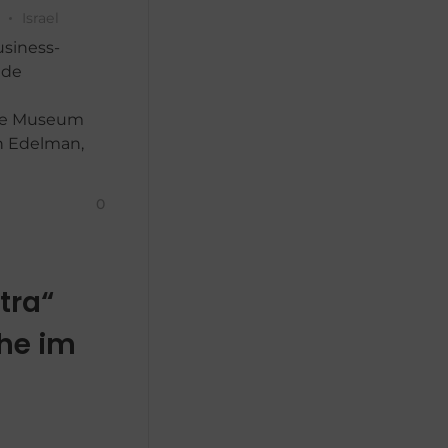
Israel
usiness-
nde
che Museum
n Edelman,
0
tra“
he im