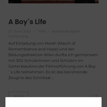
A Boy´s Life
27. June 2023
Film
Veranstaltungen
Vorführung
Auf Einladung von Morah (March of
Remembrance and Hope) und der
Bildungsdirektion Wien durfte ich gemeinsam
mit 300 Schülerinnen und Schülern im
Gartenbaukino der Filmvorführung von A Boy
´s Life teilnehmen. Es ist das berührende
Zeugnis des Schicksal ...
0
more