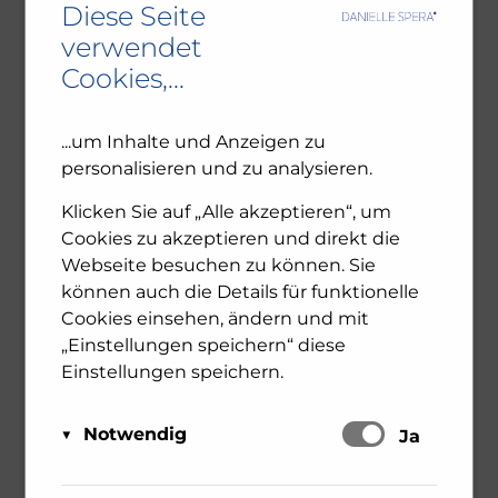
Diese Seite
verwendet
Cookies,...
...um Inhalte und Anzeigen zu
SUCHEN
personalisieren und zu analysieren.
Klicken Sie auf „Alle akzeptieren“, um
Cookies zu akzeptieren und direkt die
Webseite besuchen zu können. Sie
können auch die Details für funktionelle
Cookies einsehen, ändern und mit
RECENT POSTS
„Einstellungen speichern“ diese
Einstellungen speichern.
Ambivalenz in den jüdischen Gemeinden – NU102
Notwendig
ORF-III-Dokumentation „Das jüdische Wien“
Schalten
Ja
Leseprobe: Bewegte Zeiten – Erinnern für die
Diese Cookies sind für das Funktionieren der
Zukunft. 1945-2025