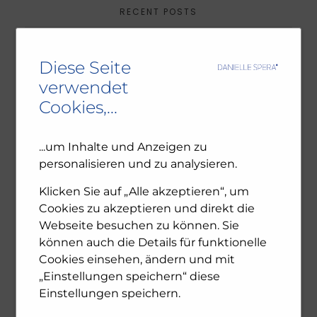
RECENT POSTS
Ambivalenz in den jüdischen Gemeinden – NU102
Diese Seite
ORF-III-Dokumentation „Das jüdische Wien“
verwendet
Leseprobe: Bewegte Zeiten – Erinnern für die
Cookies,...
Zukunft. 1945-2025
...um Inhalte und Anzeigen zu
personalisieren und zu analysieren.
ARCHIV
Klicken Sie auf „Alle akzeptieren“, um
December 2025
Cookies zu akzeptieren und direkt die
November 2025
Webseite besuchen zu können. Sie
October 2025
können auch die Details für funktionelle
July 2025
Cookies einsehen, ändern und mit
June 2025
„Einstellungen speichern“ diese
April 2025
February 2025
Einstellungen speichern.
January 2025