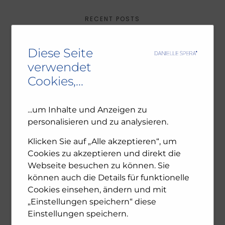
RECENT POSTS
Ambivalenz in den jüdischen Gemeinden – NU102
Diese Seite
ORF-III-Dokumentation „Das jüdische Wien“
verwendet
Leseprobe: Bewegte Zeiten – Erinnern für die
Cookies,...
Zukunft. 1945-2025
...um Inhalte und Anzeigen zu
personalisieren und zu analysieren.
ARCHIV
Klicken Sie auf „Alle akzeptieren“, um
Cookies zu akzeptieren und direkt die
December 2025
November 2025
Webseite besuchen zu können. Sie
October 2025
können auch die Details für funktionelle
July 2025
Cookies einsehen, ändern und mit
June 2025
„Einstellungen speichern“ diese
April 2025
Einstellungen speichern.
February 2025