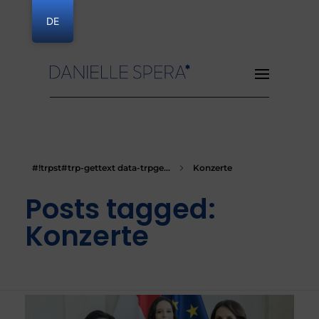
DE
Danielle Spera
#!trpst#trp-gettext data-trpge...
Konzerte
Posts tagged:
Konzerte