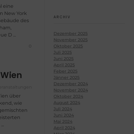
l eine
um New York
ARCHIV
-Gebäude des
aham,
Dezember 2025
e D ...
November 2025
0
Oktober 2025
Juli 2025
Juni 2025
April 2025
Feber 2025
 Wien
Jänner 2025
Dezember 2024
eranstaltungen
November 2024
Wien über
Oktober 2024
August 2024
kend, wie
Juli 2024
 gemischten
Juni 2024
eisterten
Mai 2024
..
April 2024
März 2024