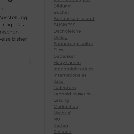
Bildung
en
Bücher
Ausstellung
Bundeskanzleramt
würdigt das
BUSINESS
Dachgleiche
anischen
Dialog
weise bisher
Erinnerungskultur
Film
Gedenken
0
Hedy Lamarr
Innenministerium
Internationales
Israel
Judentum
Leopold Museum
Lesung
Moderation
Nachruf
NU
Reisen
Religion